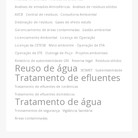
Análises de emissões Atmosféricas
Análises de resíduos sólidos
AVCB
Central de resíduos
Consultoria Ambiental
Destinação de resíduos
Gases de efeito estufa
Gerenciamento de áreas contaminadas
Gestão ambiental
Licenciamento Ambiental
Licença de Operação
Licenças da CETESB
Meio ambiente
Operação de ETA
Operação de ETE
Outorga de Poço
Projetos ambientais
Relatório de sustentabilidade GRI
Reserva legal
Resíduos sólidos
Reuso de água
SESMET
Sustentabilidade
Tratamento de efluentes
Tratamento de efluentes de cerâmicas
Tratamento de efluentes domésticos
Tratamento de água
Treinamentos de segurança
Vigilância Sanitária
Áreas contaminadas