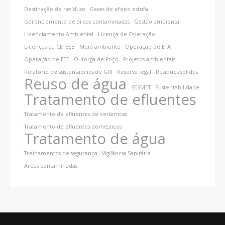
Destinação de resíduos
Gases de efeito estufa
Gerenciamento de áreas contaminadas
Gestão ambiental
Licenciamento Ambiental
Licença de Operação
Licenças da CETESB
Meio ambiente
Operação de ETA
Operação de ETE
Outorga de Poço
Projetos ambientais
Relatório de sustentabilidade GRI
Reserva legal
Resíduos sólidos
Reuso de água
SESMET
Sustentabilidade
Tratamento de efluentes
Tratamento de efluentes de cerâmicas
Tratamento de efluentes domésticos
Tratamento de água
Treinamentos de segurança
Vigilância Sanitária
Áreas contaminadas