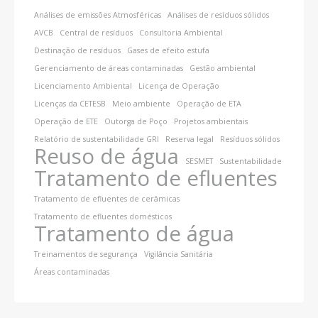
Análises de emissões Atmosféricas
Análises de resíduos sólidos
AVCB
Central de resíduos
Consultoria Ambiental
Destinação de resíduos
Gases de efeito estufa
Gerenciamento de áreas contaminadas
Gestão ambiental
Licenciamento Ambiental
Licença de Operação
Licenças da CETESB
Meio ambiente
Operação de ETA
Operação de ETE
Outorga de Poço
Projetos ambientais
Relatório de sustentabilidade GRI
Reserva legal
Resíduos sólidos
Reuso de água
SESMET
Sustentabilidade
Tratamento de efluentes
Tratamento de efluentes de cerâmicas
Tratamento de efluentes domésticos
Tratamento de água
Treinamentos de segurança
Vigilância Sanitária
Áreas contaminadas