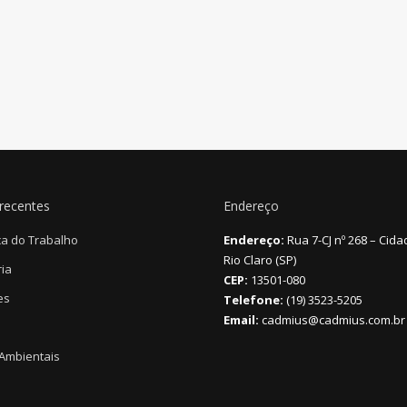
recentes
Endereço
a do Trabalho
Endereço:
Rua 7-CJ nº 268 – Cida
Rio Claro (SP)
ia
CEP:
13501-080
es
Telefone:
(19) 3523-5205
Email:
cadmius@cadmius.com.br
 Ambientais