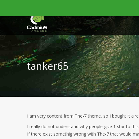
(19) 3523-5205
atendimento@cadmius.com.br
Rua 7-
tanker65
I am very content from The-7 theme, so I bought it alr
I really do not understand why people give 1 star to this 
If there exist somethig wrong with The-7 that would m