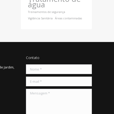
água
Treinamentos de segurança
Vigilância Sanitária
Áreas contaminadas
Contato
de Jardim,
Nome *
E-mail *
Mensagem *