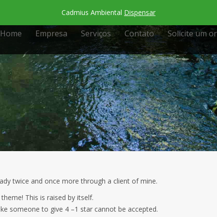
CJ nº 268 - Cidade Jardim, Rio Claro (SP)
Cadmius Ambiental
Dispensar
Home
Empresa
Serviços
Contato
Solicite um 
eady twice and once more through a client of mine.
theme! This is raised by itself.
ake someone to give 4 –1 star cannot be accepted.