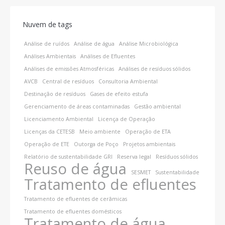
Nuvem de tags
Análise de ruídos
Análise de água
Análise Microbiológica
Análises Ambientais
Análises de Efluentes
Análises de emissões Atmosféricas
Análises de resíduos sólidos
AVCB
Central de resíduos
Consultoria Ambiental
Destinação de resíduos
Gases de efeito estufa
Gerenciamento de áreas contaminadas
Gestão ambiental
Licenciamento Ambiental
Licença de Operação
Licenças da CETESB
Meio ambiente
Operação de ETA
Operação de ETE
Outorga de Poço
Projetos ambientais
Relatório de sustentabilidade GRI
Reserva legal
Resíduos sólidos
Reuso de água
SESMET
Sustentabilidade
Tratamento de efluentes
Tratamento de efluentes de cerâmicas
Tratamento de efluentes domésticos
Tratamento de água