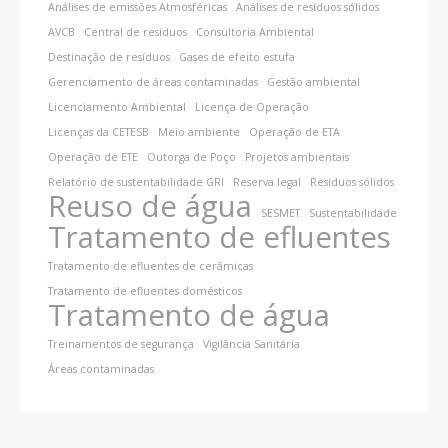
Análises de emissões Atmosféricas
Análises de resíduos sólidos
AVCB
Central de resíduos
Consultoria Ambiental
Destinação de resíduos
Gases de efeito estufa
Gerenciamento de áreas contaminadas
Gestão ambiental
Licenciamento Ambiental
Licença de Operação
Licenças da CETESB
Meio ambiente
Operação de ETA
Operação de ETE
Outorga de Poço
Projetos ambientais
Relatório de sustentabilidade GRI
Reserva legal
Resíduos sólidos
Reuso de água
SESMET
Sustentabilidade
Tratamento de efluentes
Tratamento de efluentes de cerâmicas
Tratamento de efluentes domésticos
Tratamento de água
Treinamentos de segurança
Vigilância Sanitária
Áreas contaminadas